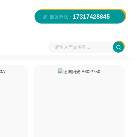
17317428845
服务热线：
当前位置：
首页
>>
产品中心
>>
德国阳光蓄电池