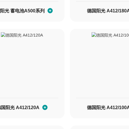
阳光 蓄电池A500系列
德国阳光 A412/180
国阳光 A412/120A
德国阳光 A412/100