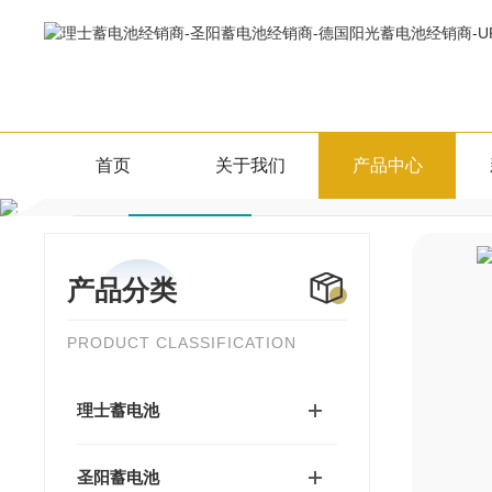
产品中心
首页
关于我们
产品中心
德国阳光蓄电池
PRODUCTS CENTER
产品分类
PRODUCT CLASSIFICATION
理士蓄电池
圣阳蓄电池