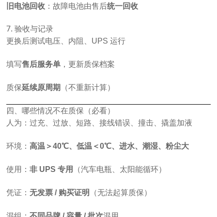
旧电池回收
：故障电池由售后
统一回收
7. 验收与记录
更换后测试电压、内阻、UPS 运行
填写
售后服务单
，更新质保档案
质保
延续原周期
（不重新计算）
四、哪些情况不在质保（必看）
人为：过充、过放、短路、接线错误、撞击、撬盖加液
环境：
高温＞40℃、低温＜0℃、进水、潮湿、粉尘大
使用：
非 UPS 专用
（汽车电瓶、太阳能循环）
凭证：
无发票 / 购买证明
（无法起算质保）
混组：
不同品牌 / 容量 / 批次
混用