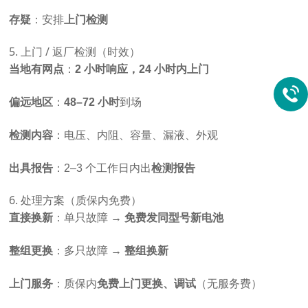
存疑
：安排
上门检测
5. 上门 / 返厂检测（时效）
当地有网点
：
2 小时响应，24 小时内上门
偏远地区
：
48–72 小时
到场
检测内容
：电压、内阻、容量、漏液、外观
出具报告
：2–3 个工作日内出
检测报告
6. 处理方案（质保内免费）
直接换新
：单只故障 →
免费发同型号新电池
整组更换
：多只故障 →
整组换新
上门服务
：质保内
免费上门更换、调试
（无服务费）